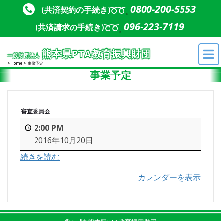
Skip to content
Skip to content
0800-200-5553
(共済契約の手続き)
096-223-7119
(共済請求の手続き)
熊本県PTA教育振興財団
一般財団法人
Home
事業予定
事業予定
審査委員会
2:00 PM
2016年10月20日
続きを読む
カレンダーを表示