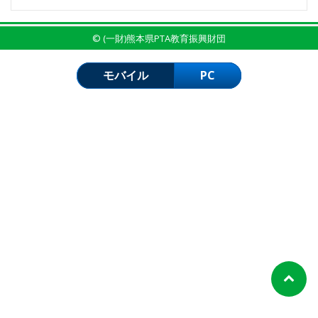
© (一財)熊本県PTA教育振興財団
モバイル
PC