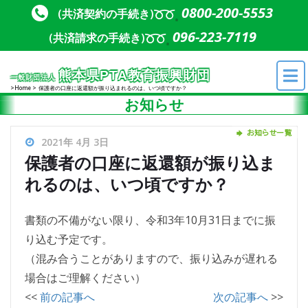
Skip to content
Skip to content
0800-200-5553
(共済契約の手続き)
096-223-7119
(共済請求の手続き)
熊本県PTA教育振興財団
一般財団法人
Home
保護者の口座に返還額が振り込まれるのは、いつ頃ですか？
お知らせ
2021年 4月 3日
保護者の口座に返還額が振り込ま
れるのは、いつ頃ですか？
書類の不備がない限り、令和3年10月31日までに振
り込む予定です。
（混み合うことがありますので、振り込みが遅れる
場合はご理解ください）
<<
前の記事へ
次の記事へ
>>