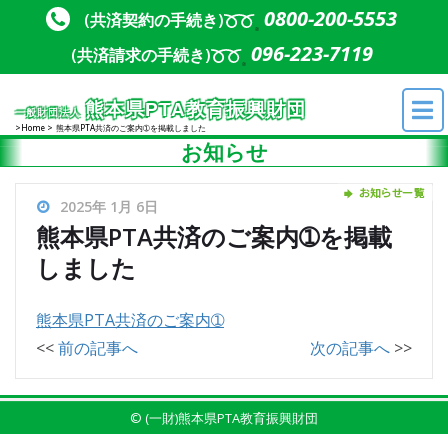
Skip to content
Skip to content
0800-200-5553
(共済契約の手続き)
096-223-7119
(共済請求の手続き)
熊本県PTA教育振興財団
一般財団法人
Home
熊本県PTA共済のご案内➀を掲載しました
お知らせ
2025年 1月 6日
熊本県PTA共済のご案内➀を掲載
しました
熊本県PTA共済のご案内➀
<<
前の記事へ
次の記事へ
>>
© (一財)熊本県PTA教育振興財団