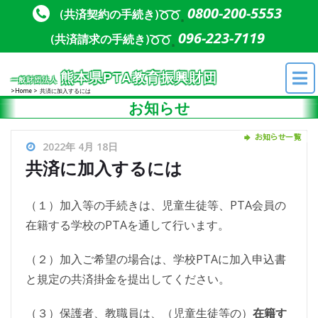
Skip to content
Skip to content
0800-200-5553
(共済契約の手続き)
096-223-7119
(共済請求の手続き)
熊本県PTA教育振興財団
一般財団法人
Home
共済に加入するには
お知らせ
2022年 4月 18日
共済に加入するには
（１）加入等の手続きは、児童生徒等、PTA会員の
在籍する学校のPTAを通して行います。
（２）加入ご希望の場合は、学校PTAに加入申込書
と規定の共済掛金を提出してください。
（３）保護者、教職員は、（児童生徒等の）
在籍す