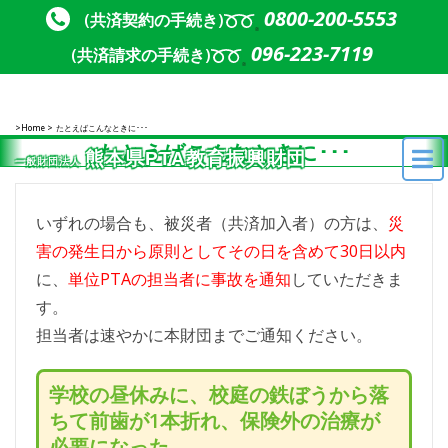
Skip to content
Skip to content
0800-200-5553
(共済契約の手続き)
096-223-7119
(共済請求の手続き)
Home
たとえばこんなときに･･･
たとえばこんなときに･･･
熊本県PTA教育振興財団
一般財団法人
いずれの場合も、被災者（共済加入者）の方は、
災
害の発生日から原則としてその日を含めて30日以内
に、
単位PTAの担当者に事故を通知
していただきま
す。
担当者は速やかに本財団までご通知ください。
学校の昼休みに、校庭の鉄ぼうから落
ちて前歯が1本折れ、保険外の治療が
必要になった。