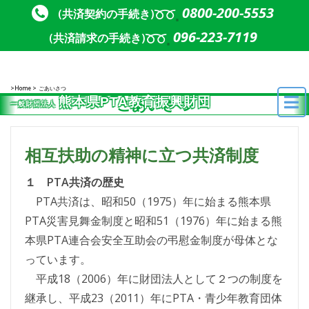
Skip to content
Skip to content
0800-200-5553
(共済契約の手続き)
096-223-7119
(共済請求の手続き)
Home
ごあいさつ
熊本県PTA教育振興財団
ごあいさつ
一般財団法人
相互扶助の精神に立つ共済制度
１ PTA共済の歴史
PTA共済は、昭和50（1975）年に始まる熊本県
PTA災害見舞金制度と昭和51（1976）年に始まる熊
本県PTA連合会安全互助会の弔慰金制度が母体とな
っています。
平成18（2006）年に財団法人として２つの制度を
継承し、平成23（2011）年にPTA・青少年教育団体