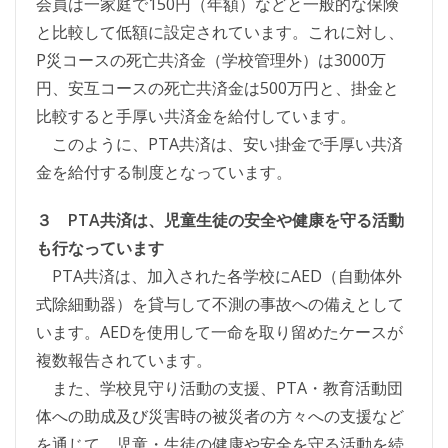
会員は一家庭で150円（年額）などと一般的な保険
と比較して低額に設定されています。これに対し、
P災コースの死亡共済金（学校管理外）は3000万
円、安互コースの死亡共済金は500万円と、掛金と
比較すると手厚い共済金を給付しています。
このように、PTA共済は、安い掛金で手厚い共済
金を給付する制度となっています。
３ PTA共済は、児童生徒の安全や健康を守る活動
も行なっています
PTA共済は、加入された各学校にAED（自動体外
式除細動器）を貸与して不測の事故への備えとして
います。AEDを使用して一命を取り留めたケースが
複数報告されています。
また、学校見守り活動の支援、PTA・教育活動団
体への助成及び災害時の被災者の方々への支援など
を通じて、児童・生徒の健康や安全を守る活動を続